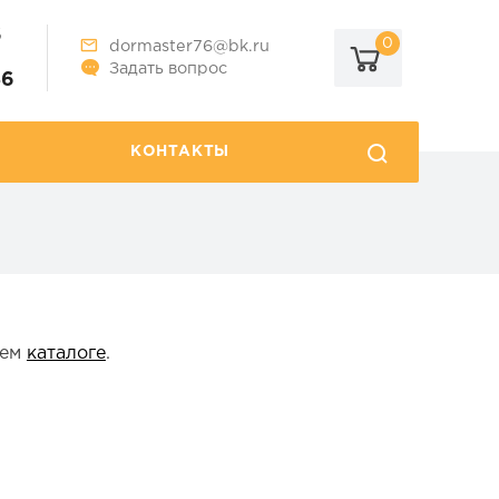
6
0
dormaster76@bk.ru
Задать вопрос
86
КОНТАКТЫ
шем
каталоге
.