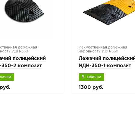
ственная дорожная
Искусственная дорожная
ность ИДН-350
неровность ИДН-350
ачий полицейский
Лежачий полицейски
-350-2 композит
ИДН-350-1 композит
цевой элемент)
(средний элемент)
аличии
В наличии
руб.
1300 руб.