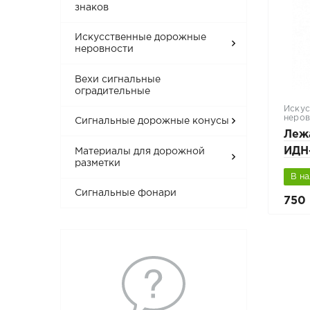
знаков
Искусственные дорожные
неровности
Вехи сигнальные
оградительные
Искус
неров
Сигнальные дорожные конусы
Леж
ИДН
Материалы для дорожной
разметки
(кон
В н
Сигнальные фонари
750 