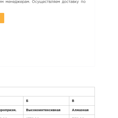
м менеджерам. Осуществляем доставку по
Б
В
кропризм.
Высокоинтенсивная
Алмазная