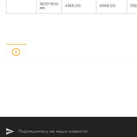
1800*900
4368,00
4968,00
556
мм
Описание
Подпишитесь на наши новости: