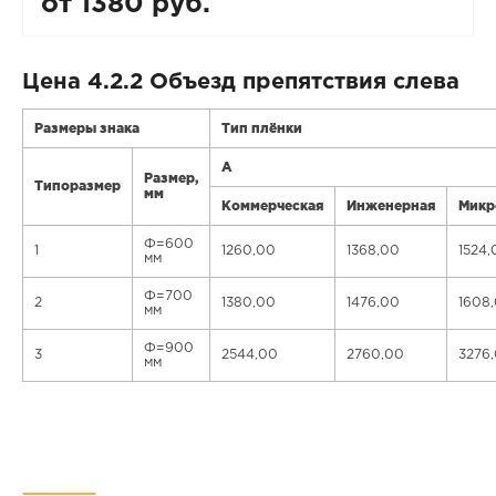
от 1380 руб.
Цена 4.2.2 Объезд препятствия слева
Размеры знака
Тип плёнки
А
Размер,
Типоразмер
мм
Коммерческая
Инженерная
Микр
Ф=600
1
1260,00
1368,00
1524,
мм
Ф=700
2
1380,00
1476,00
1608
мм
Ф=900
3
2544,00
2760,00
3276
мм