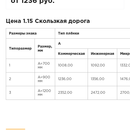
от 1236 руб.
Цена 1.15 Скользкая дорога
Размеры знака
Тип плёнки
А
Размер,
Типоразмер
мм
Коммерческая
Инженерная
Микр
А=700
1
1008,00
1092,00
1332,
мм
А=900
2
1236,00
1356,00
1476,
мм
А=1200
3
2352,00
2472,00
2700
мм