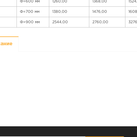
Ф=600 мм
1260,00
1368,00
1524
Ф=700 мм
1380,00
1476,00
160
Ф=900 мм
2544,00
2760,00
327
сание