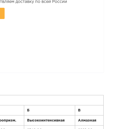
вляем доставку по всей России
Б
В
ропризм.
Высокоинтенсивная
Алмазная