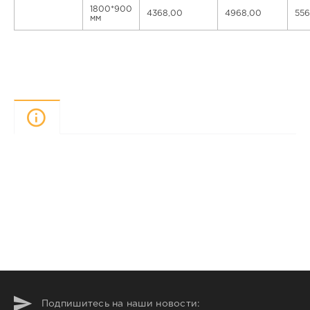
1800*900
4368,00
4968,00
556
мм
Описание
Подпишитесь на наши новости: