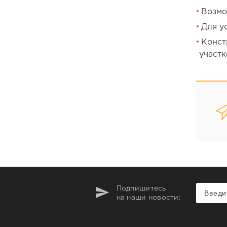
Возмо
Для у
Конст
участк
Подпишитесь
на наши новости: