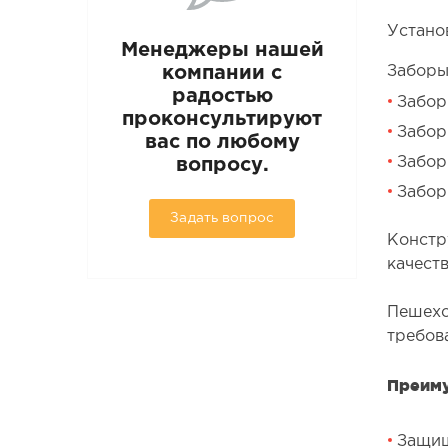
Устано
Менеджеры нашей
компании с
Заборы
радостью
Забор
проконсультируют
Забор
вас по любому
Забор
вопросу.
Забор 
Задать вопрос
Констр
качест
Пешехо
требов
Преиму
Защищ