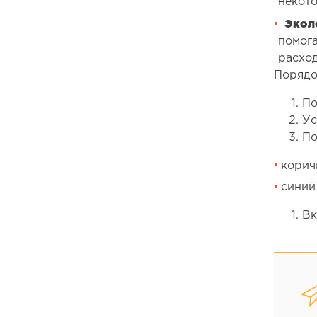
некото
Экол
помог
расход
Порядо
По
Ус
По
корич
синий 
Вк