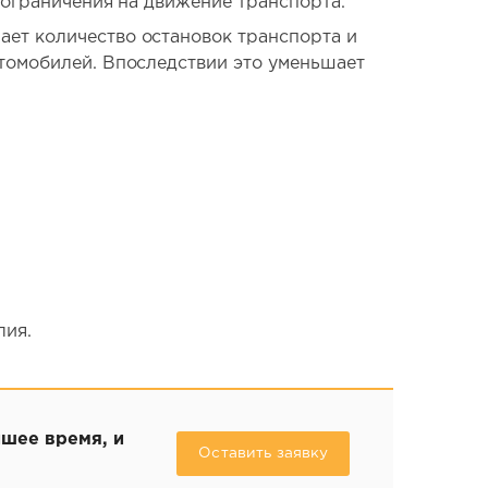
 ограничения на движение транспорта.
ет количество остановок транспорта и
томобилей. Впоследствии это уменьшает
лия.
йшее время, и
Оставить заявку