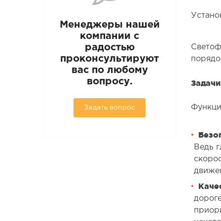
Устано
Менеджеры нашей
компании с
радостью
Светоф
проконсультируют
порядо
вас по любому
вопросу.
Задачи
Функци
Задать вопрос
Безо
Ведь г
скорос
движен
Каче
дороге
приор